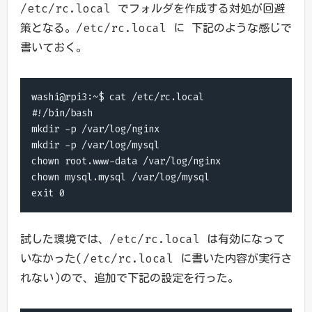
/etc/rc.local でフォルダを作成する対処が回避
策となる。/etc/rc.local に 下記のような感じで
書いておく。
washi@rpi3:~$ cat /etc/rc.local

#!/bin/bash

mkdir -p /var/log/nginx

mkdir -p /var/log/mysql

chown root.www-data /var/log/nginx

chown mysql.mysql /var/log/mysql

exit 0
試した環境では、/etc/rc.local は有効になって
いなかった(/etc/rc.local に書いた内容が実行さ
れない)ので、追加で下記の設定を行った。