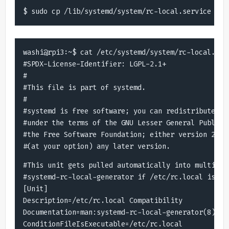
$ sudo cp /lib/systemd/system/rc-local.service /et
washi@rpi3:~$ cat /etc/systemd/system/rc-local.serv
#SPDX-License-Identifier: LGPL-2.1+

#

#This file is part of systemd.

#

#systemd is free software; you can redistribute it 
#under the terms of the GNU Lesser General Public L
#the Free Software Foundation; either version 2.1 o
#This unit gets pulled automatically into multi-use
#systemd-rc-local-generator if /etc/rc.local is exe
[Unit]

Description=/etc/rc.local Compatibility

Documentation=man:systemd-rc-local-generator(8)

ConditionFileIsExecutable=/etc/rc.local
