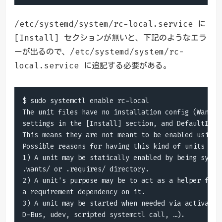
/etc/systemd/system/rc-local.service に
[Install] セクションが無いと、下記のようなエラ
ーが出るので、/etc/systemd/system/rc-
local.service に追記する必要がある。
$ sudo systemctl enable rc-local

The unit files have no installation config (WantedB
settings in the [Install] section, and DefaultInsta
This means they are not meant to be enabled using s
Possible reasons for having this kind of units are:
1) A unit may be statically enabled by being symlin
.wants/ or .requires/ directory.

2) A unit's purpose may be to act as a helper for s
a requirement dependency on it.

3) A unit may be started when needed via activation
D-Bus, udev, scripted systemctl call, …).
