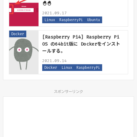
🐣🐣
2021.09.17
Linux
RaspberryPi
Ubuntu
Docker
[Raspberry Pi4] Raspberry Pi
OS の64bit版に Dockerをインスト
ールする。
2021.09.14
Docker
Linux
RaspberryPi
スポンサーリンク