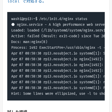
local で対処する。
washi@rpi3:~$ /etc/init.d/nginx status

● nginx.service - A high performance web server an
Loaded: loaded (/lib/systemd/system/nginx.service;
Active: failed (Result: exit-code) since Tue 2020-
Docs: man:nginx(8)

Process: 1492 ExecStartPre=/usr/sbin/nginx -t -q -
Apr 07 08:58:30 rpi3.nosubject.io systemd[1]: Start
Apr 07 08:58:30 rpi3.nosubject.io nginx[1492]: ngin
Apr 07 08:58:30 rpi3.nosubject.io nginx[1492]: 2020
Apr 07 08:58:30 rpi3.nosubject.io nginx[1492]: ngin
Apr 07 08:58:30 rpi3.nosubject.io systemd[1]: nginx
Apr 07 08:58:30 rpi3.nosubject.io systemd[1]: nginx
Apr 07 08:58:30 rpi3.nosubject.io systemd[1]: Faile