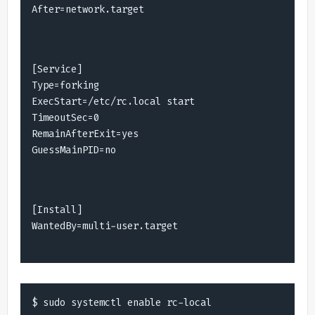
After=network.target
[Service]

Type=forking

ExecStart=/etc/rc.local start

TimeoutSec=0

RemainAfterExit=yes

GuessMainPID=no
[Install]

WantedBy=multi-user.target
$ sudo systemctl enable rc-local