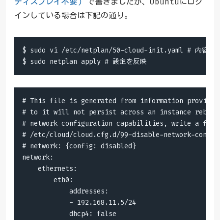
ディスプレイ不要)
で書きましたが、Ubuntuにログ
インしている場合は下記の通り。
$ sudo vi /etc/netplan/50-cloud-init.yaml # 内容を
$ sudo netplan apply # 設定を反映
# This file is generated from information provided 
# to it will not persist across an instance reboot.
# network configuration capabilities, write a file

# /etc/cloud/cloud.cfg.d/99-disable-network-config.
# network: {config: disabled}

network:

    ethernets:

        eth0:

            addresses:

            - 192.168.11.5/24

            dhcp4: false
