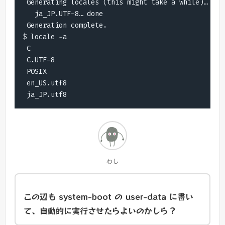
 Generating locales (this might take a while)…

   ja_JP.UTF-8… done

 Generation complete.

$ locale -a

 C

 C.UTF-8

 POSIX

 en_US.utf8

 ja_JP.utf8
わし
この辺も system-boot の user-data に書い
て、自動的に実行させたらよいのかしら？