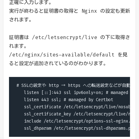
正確に入力します。
実行が終わると証明書の取得と Nginx の設定も更新
されます。
証明書は /etc/letsencrypt/live の下に取得さ
れます。
/etc/nginx/sites-available/default を見
ると設定が追加されているのがわかります。
 # SSLの設定や http → https への転送設定などが自動で
    listen [::]:443 ssl ipv6only=on; # managed by C
    listen 443 ssl; # managed by Certbot

    ssl_certificate /etc/letsencrypt/live/nosubjec
    ssl_certificate_key /etc/letsencrypt/live/nosu
    include /etc/letsencrypt/options-ssl-nginx.conf