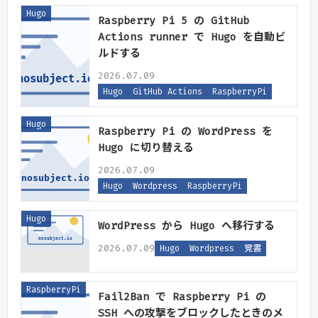
Hugo
Raspberry Pi 5 の GitHub
Actions runner で Hugo を自動ビ
ルドする
2026.07.09
Hugo
GitHub Actions
RaspberryPi
Hugo
Raspberry Pi の WordPress を
Hugo に切り替える
2026.07.09
Hugo
Wordpress
RaspberryPi
Hugo
WordPress から Hugo へ移行する
2026.07.09
Hugo
Wordpress
覚書
RaspberryPi
Fail2Ban で Raspberry Pi の
SSH への攻撃をブロックしたときのメ