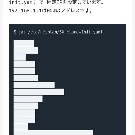
init.yaml で 固定IPを設定しています。
192.168.1.1はHGWのアドレスです。
network:

ethernets:

eth0:

dhcp4: no

dhcp6: no

addresses:

- 192.168.1.40/24

gateway4: 192.168.1.1

nameservers:

addresses:

- 8.8.8.8

- 8.8.4.4

match:

driver: bcmgenet smsc95xx lan78xx
