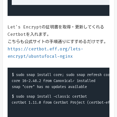
Let's Encryptの証明書を取得・更新してくれる
Certbotを入れます。
こちらも公式サイトの手順通りにすすめるだけです。
https://certbot.eff.org/lets-
encrypt/ubuntufocal-nginx
$ sudo snap install core; sudo snap refresh core

core 16-2.48.2 from Canonical✓ installed

$ sudo snap install –classic certbot

certbot 1.11.0 from Certbot Project (certbot-eff✓)