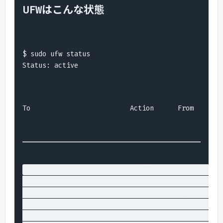
UFWはこんな状態
$ sudo ufw status

Status: active
To                         Action      From
22/tcp                     LIMIT       Anywhere

443/tcp                    ALLOW       Anywhere

80/tcp                     ALLOW       Anywhere

22/tcp (v6)                LIMIT       Anywhere (v6
443/tcp (v6)               ALLOW       Anywhere (v6